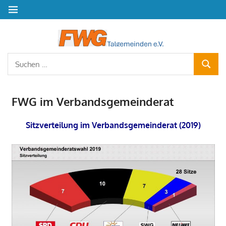
Zum
MENÜ
Inhalt
springen
Freie
Wähler
Suchen
SUCHE
nach:
Talgem
FWG im Verbandsgemeinderat
e.V.
Sitzverteilung im Verbandsgemeinderat (2019)