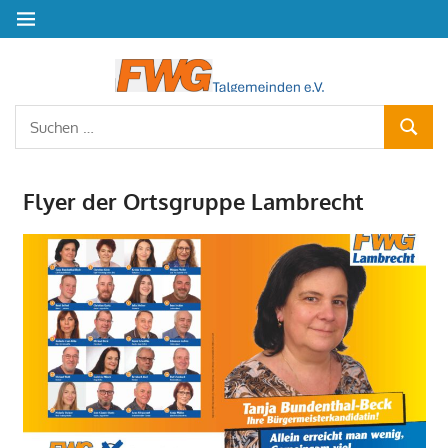
Zum
MENÜ
Inhalt
springen
Freie
Wähler
Suchen
SUCHE
nach:
Talgem
Flyer der Ortsgruppe Lambrecht
e.V.