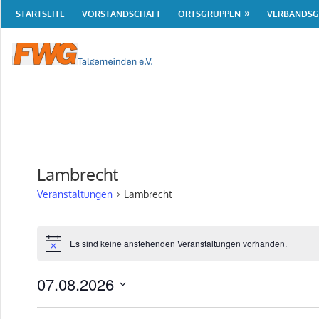
Zum
STARTSEITE
VORSTANDSCHAFT
ORTSGRUPPEN
VERBANDSG
Inhalt
springen
Freie
Wählergruppe
Talgemeinden
e.V.
Lambrecht
Veranstaltungen
Lambrecht
Veranstaltungen
Es sind keine anstehenden Veranstaltungen vorhanden.
Hinweis
für
07.08.2026
7.
Datum
August