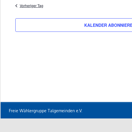
wählen.
Vorheriger Tag
2026
KALENDER ABONNIER
Freie Wählergruppe Talgemeinden e.V.